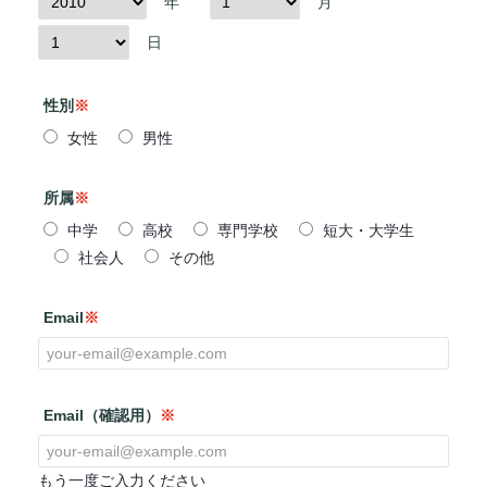
年
月
日
性別
※
女性
男性
所属
※
中学
高校
専門学校
短大・大学生
社会人
その他
Email
※
Email（確認用）
※
もう一度ご入力ください